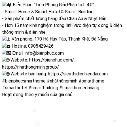
Biển Phúc "Tiên Phong Giải Pháp IoT 4.0"
- Smart Home & Smart Hotel & Smart Building
- Sản phẩm chất lượng hàng đầu Châu Âu & Nhật Bản
- Hơn 15 năm kinh nghiệm trong lĩnh vực điện tự động & điện
❄
thông minh & điện nhẹ.
Văn phòng: 170 Hà Huy Tập, Thanh Khê, Đà Nẵng
Hotline: 0905429426
Email: info@bienphuc.com
Website:
https://bienphuc.com/
https://nhathongminh.group/
Website bán hàng:
https://sieuthidienhiendai.com
#bienphucsmarthome
#nhàthôngminh
#smarthome
#smarthotel
#smartbuilding
#smarthomedanang
❄
Hoạt động theo ý muốn của gia chủ
❄
❄
❄