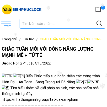
❄
❄
❄
❄
❄
❄
❄
Trang chủ
/
Tin tức
/
CHÀO TUẦN MỚI VỚI DÒNG NĂNG LƯỢNG
MẠNH MẼ + TỬ TẾ
CHÀO TUẦN MỚI VỚI DÒNG NĂNG LƯỢNG
MẠNH MẼ + TỬ TẾ
Dương Hồng Phúc
|
04/10/2022
❄
❄
❄
Biển Phúc tiếp tục hoàn thiện các công trình
Hiện Đại - An Toàn - Sang Trọng tại Đà Nẵng
❄
❄
Tìm hiểu thêm về giải pháp an ninh, các sản phẩm nhà
thông minh tại đây:
https://nhathongminh.group/tat-ca-san-pham
-------------------------------------------