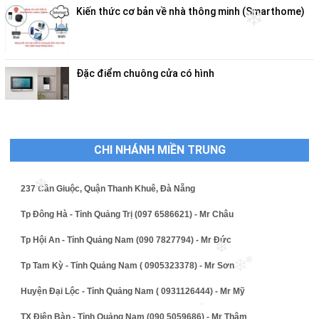
❄
Kiến thức cơ bản về nhà thông minh (Smarthome)
❄
Đặc điểm chuông cửa có hình
CHI NHÁNH MIỀN TRUNG
❄
237 Cần Giuộc, Quận Thanh Khuê, Đà Nẵng
Tp Đông Hà - Tỉnh Quảng Trị (097 6586621) - Mr Châu
Tp Hội An - Tỉnh Quảng Nam (090 7827794) - Mr Đức
❄
Tp Tam Kỳ - Tỉnh Quảng Nam ( 0905323378) - Mr Sơn
❄
❄
Huyện Đại Lộc - Tỉnh Quảng Nam ( 0931126444) - Mr Mỹ
TX Điện Bàn - Tỉnh Quảng Nam (090 5059686) - Mr Thâm
❄