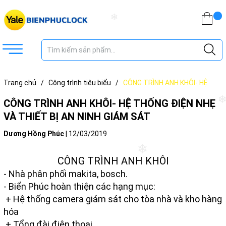
❄
Trang chủ
/
Công trình tiêu biểu
/
CÔNG TRÌNH ANH KHÔI- HỆ
THỐNG ĐIỆN NHẸ VÀ THIẾT BỊ AN NINH GIÁM SÁT
❄
CÔNG TRÌNH ANH KHÔI- HỆ THỐNG ĐIỆN NHẸ
VÀ THIẾT BỊ AN NINH GIÁM SÁT
Dương Hồng Phúc
|
12/03/2019
❄
CÔNG TRÌNH ANH KHÔI
- Nhà phân phối makita, bosch.
- Biển Phúc hoàn thiện các hạng mục:
+ Hệ thống camera giám sát cho tòa nhà và kho hàng
hóa
+ Tổng đài điện thoại