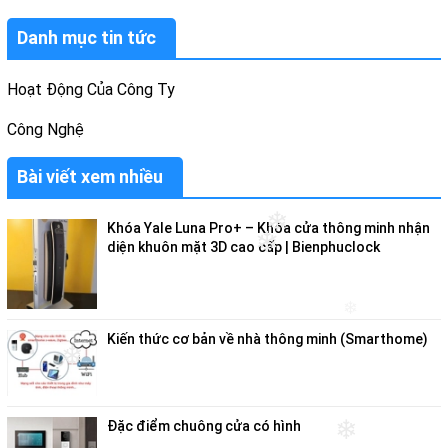
Danh mục tin tức
Hoạt Động Của Công Ty
Công Nghệ
Bài viết xem nhiều
❄
Khóa Yale Luna Pro+ – Khóa cửa thông minh nhận
❄
diện khuôn mặt 3D cao cấp | Bienphuclock
❄
Kiến thức cơ bản về nhà thông minh (Smarthome)
❄
Đặc điểm chuông cửa có hình
❄