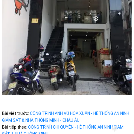
❄
❄
❄
❄
❄
Bài viết trước:
CÔNG TRÌNH ANH VŨ HÒA XUÂN - HỆ THỐNG AN NINH
GIÁM SÁT & NHÀ THÔNG MINH - CHÂU ÂU
Bài tiếp theo:
CÔNG TRÌNH CHỊ QUYÊN - HỆ THỐNG AN NINH GIÁM
❄
❄