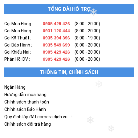
TỔNG ĐÀI HỖ TRỢ
❄
Gọi Mua Hàng :
0905 429 426
(8:00 - 20:00)
Gọi Mua Hàng :
0931 126 444
(8:00 - 20:00)
Gọi Kỹ Thuật :
0935 394 396
(8:00 - 19:00)
Gọi Bảo Hành :
0935 549 699
(8:00 - 20:00)
Gọi Khiếu Nại :
0905 429 426
(8:00 - 20:00)
Phản Hồi DV :
0905 429 426
(8:00 - 20:00)
❄
THÔNG TIN, CHÍNH SÁCH
❄
Ngân Hàng
Hướng dẫn mua hàng
Chính sách thanh toán
Chính sách Bảo Hành
Quy định lắp đặt camera dịch vụ
❄
❄
Chính sách đổi trả hàng
❄
❄