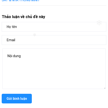
SÁT & NHÀ THÔNG MINH
Thảo luận về chủ đề này
❄
❄
Gửi bình luận