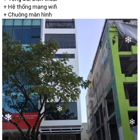
+ Hệ thống mạng wifi
+ Chuông màn hình
❄
❄
❄
❄
❄
❄