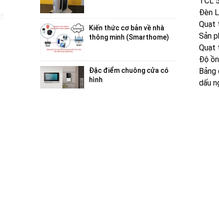
TCL 5
| Bienphuclock
Đèn L
Quạt 
Kiến thức cơ bản về nhà
Sản p
thông minh (Smarthome)
Quạt 
Độ ồn
Đặc điểm chuông cửa có
Bảng 
hình
dấu n