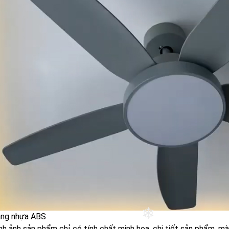
❄
ằng nhựa ABS
❄
h ảnh sản phẩm chỉ có tính chất minh họa, chi tiết sản phẩm, m