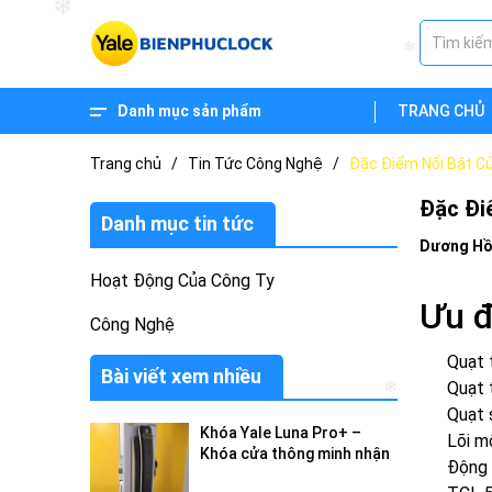
❄
❄
Danh mục sản phẩm
TRANG CHỦ
PHỤ KIỆN
TAY ĐẨY HƠI
KHÓA BẤM
KHÓA NẮM TRÒN
KHÓA TRÒN GẠT
BỘ KHÓA TAY NẮM GẠT (PHÂN THỂ)
KHÓA THÔNG MINH - DÒNG KINH TẾ
KHÓA THÔNG MINH - DÒNG CAO CẤP
Trang chủ
/
Tin Tức Công Nghệ
/
Đặc Điểm Nổi Bật C
Đặc Đi
Danh mục tin tức
Dương Hồ
Hoạt Động Của Công Ty
Ưu đ
Công Nghệ
Quạt 
Bài viết xem nhiều
Quạt 
Quạt 
❄
Khóa Yale Luna Pro+ –
Lõi m
Khóa cửa thông minh nhận
Động 
diện khuôn mặt 3D cao cấp