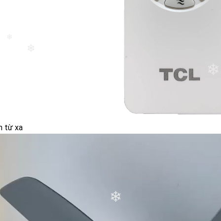
❄
❄
n từ xa