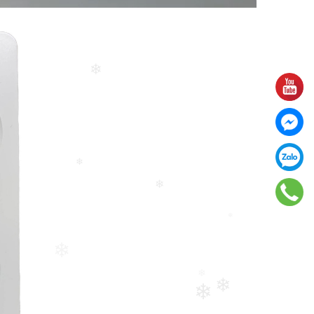
❄
❄
❄
❄
❄
❄