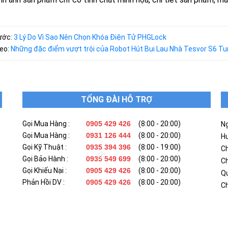
rước:
3 Lý Do Vì Sao Nên Chọn Khóa Điện Tử PHGLock
heo:
Những đặc điểm vượt trội của Robot Hút Bụi Lau Nhà Tesvor S6 Tu
TỔNG ĐÀI HỖ TRỢ
Gọi Mua Hàng :
0905 429 426
(8:00 - 20:00)
N
Gọi Mua Hàng :
0931 126 444
(8:00 - 20:00)
H
Gọi Kỹ Thuật :
0935 394 396
(8:00 - 19:00)
Ch
Gọi Bảo Hành :
0935 549 699
(8:00 - 20:00)
C
Gọi Khiếu Nại :
0905 429 426
(8:00 - 20:00)
Qu
Phản Hồi DV :
0905 429 426
(8:00 - 20:00)
Ch
❄