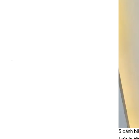
❄
5 cánh b
Lưu ý:
Hìn