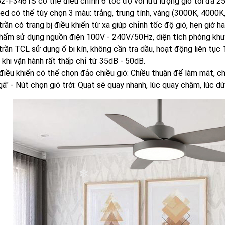
2-F3461S có thể điều chỉnh 6 tốc độ với lưu lượng gió tối đa 2
ed có thể tùy chọn 3 màu: trắng, trung tính, vàng (3000K, 4000K
trần có trang bị điều khiển từ xa giúp chỉnh tốc độ gió, hẹn giờ 
hẩm sử dụng nguồn điện 100V - 240V/50Hz, diện tích phòng khu
trần TCL sử dụng ổ bi kín, không cần tra dầu, hoạt động liên tục
 khi vận hành rất thấp chỉ từ 35dB - 50dB.
điều khiển có thể chọn đảo chiều gió: Chiều thuận để làm mát, c
gã" - Nút chọn gió trời: Quạt sẽ quay nhanh, lúc quay chậm, lúc d
❄