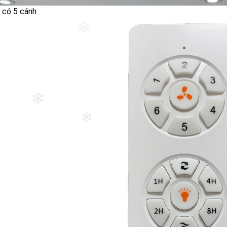
 có 5 cánh
❄
❄
❄
❄