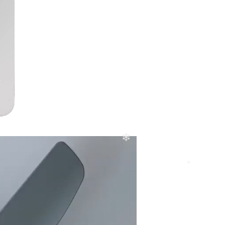
❄
❄
❄
❄
❄