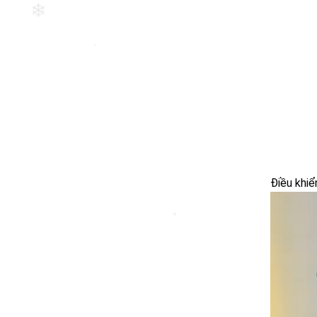
❄
❄
Điều khiể
❄