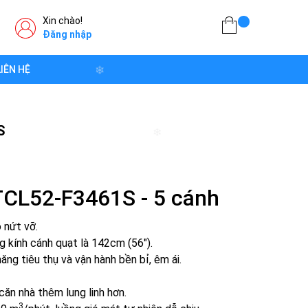
❄
Xin chào!
Đăng nhập
LIÊN HỆ
❄
S
❄
 TCL52-F3461S - 5 cánh
 nứt vỡ.
 kính cánh quạt là 142cm (56").
ng tiêu thụ và vận hành bền bỉ, êm ái.
căn nhà thêm lung linh hơn.
3