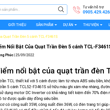
Tư vấn hỗ trợ
0905.429.426
GIỚI THIỆU
SẢN PHẨM
DỰ ÁN
THƯ VIỆN
ủa Quạt Trần Đèn 5 cánh TCL-F3461S
ểm Nổi Bật Của Quạt Trần Đèn 5 cánh TCL-F3461
ng Phúc
|
25/09/2022
iểm nổi bật của quạt trần đèn
trần TCL thiết kế với 5 cánh được làm từ nhựa ABS siêu bền, khó
trần 5 cánh TCL52-F3461S sở hữu màu ghi xám nhẹ nhàng, đường
sử dụng motor DC Inverter có khả năng tiết kiệm đến 70% điện nă
ô tơ được quấn dây đồng siêu bền.
cơ có công suất 35W, công suất đèn 36W, có đèn trang trí giúp 