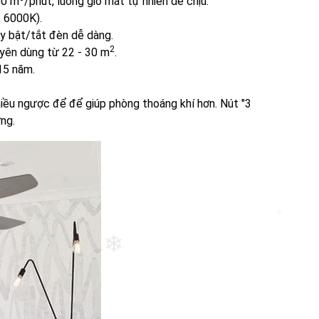
50 m
/phút, luồng gió mát tự nhiên dễ chịu.
, 6000K).
hay bật/tắt đèn dễ dàng.
2
yên dùng từ 22 - 30 m
.
 15 năm.
hiều ngược để để giúp phòng thoáng khí hơn. Nút "3
ừng.
❄
❄