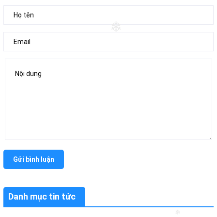
❄
Gửi bình luận
Danh mục tin tức
❄