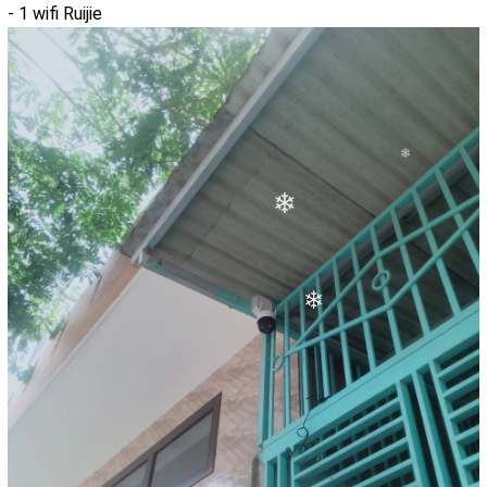
- 1 wifi Ruijie
❄
❄
❄