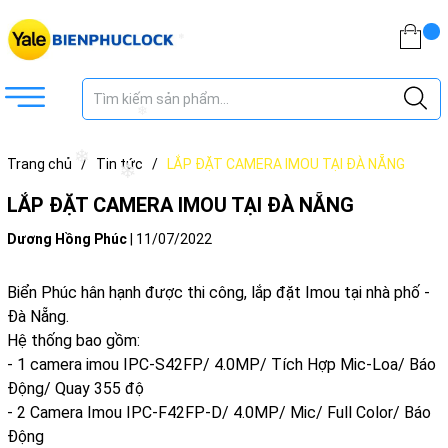
❄
❄
❄
Trang chủ
/
Tin tức
/
LẮP ĐẶT CAMERA IMOU TẠI ĐÀ NẴNG
❄
LẮP ĐẶT CAMERA IMOU TẠI ĐÀ NẴNG
Dương Hồng Phúc
|
11/07/2022
Biển Phúc hân hạnh được thi công, lắp đặt Imou tại nhà phố -
Đà Nẵng.
Hệ thống bao gồm:
- 1 camera imou IPC-S42FP/ 4.0MP/ Tích Hợp Mic-Loa/ Báo
Động/ Quay 355 độ
- 2 Camera Imou IPC-F42FP-D/ 4.0MP/ Mic/ Full Color/ Báo
Động