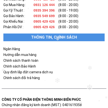
Gọi Mua Hàng :
0931 126 444
(8:00 - 20:00)
Gọi Kỹ Thuật :
0935 394 396
(8:00 - 19:00)
❄
❄
Gọi Bảo Hành :
0935 549 699
(8:00 - 20:00)
Gọi Khiếu Nại :
0905 429 426
(8:00 - 20:00)
Phản Hồi DV :
0905 429 426
(8:00 - 20:00)
THÔNG TIN, CHÍNH SÁCH
❄
Ngân Hàng
Hướng dẫn mua hàng
Chính sách thanh toán
Chính sách Bảo Hành
❄
❄
Quy định lắp đặt camera dịch vụ
Chính sách đổi trả hàng
❄
❄
❄
❄
CÔNG TY CỔ PHẦN ĐIỆN THÔNG MINH BIỂN PHÚC
❄
❄
Chứng nhận đăng ký kinh doanh (MST): 0401619358